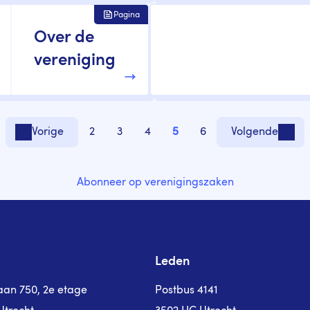
Pagina
Over de
vereniging
2
3
4
5
6
Vorige
Volgende
Vorige pagina
Volgende
Pagina
Pagina
Pagina
Pagina
Pagina
Abonneer op verenigingszaken
Leden
laan 750, 2e etage
Postbus 4141