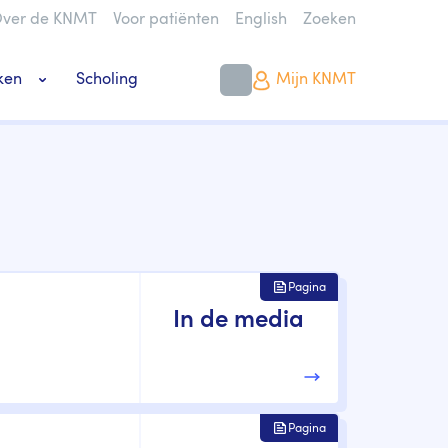
ver de KNMT
Voor patiënten
English
Zoeken
ken
Scholing
Mijn KNMT
k bouwen of verbouwen
Pagina
In de media
Pagina