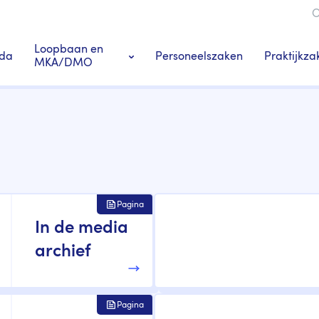
O
ie
Loopbaan en
Praktijkza
da
Personeelszaken
MKA/DMO
Ledenacties en voordeel
Praktij
s
Tandarts-specialisten
Pagina
In de media
archief
Pagina