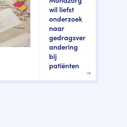
Mondzorg
wil liefst
onderzoek
naar
gedragsver
andering
bij
patiënten