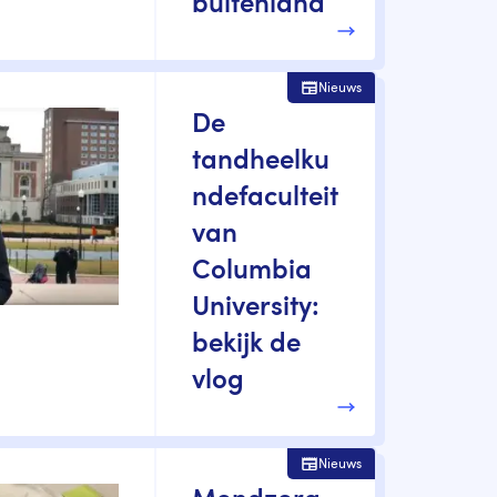
buitenland
Nieuws
De
tandheelku
ndefaculteit
van
Columbia
University:
bekijk de
vlog
Nieuws