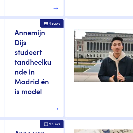
Nieuws
Annemijn
Dijs
studeert
tandheelku
nde in
Madrid én
is model
Nieuws