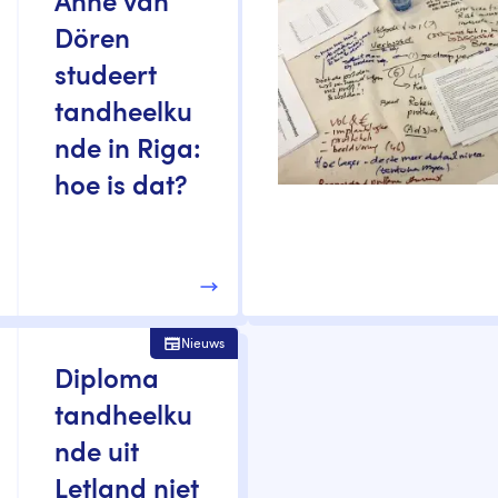
Anne van
Dören
studeert
tandheelku
nde in Riga:
hoe is dat?
Nieuws
Diploma
tandheelku
nde uit
Letland niet