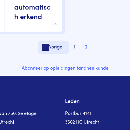
automatisc
h erkend
1
2
Vorige
Vorige pagina
Pagina
Pagina
Abonneer op opleidingen tandheelkunde
Leden
laan 750, 2e etage
Postbus 4141
Utrecht
3502 HC Utrecht