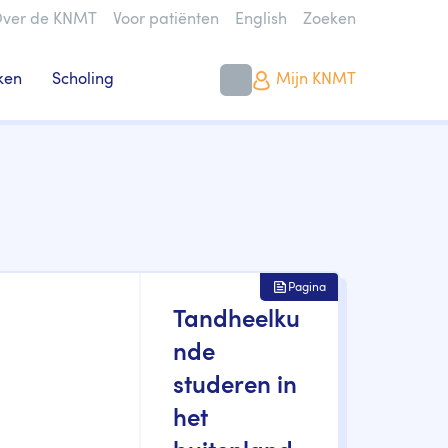
ver de KNMT
Voor patiënten
English
Zoeken
ken
Scholing
Mijn KNMT
Pagina
Tandheelku
nde
studeren in
het