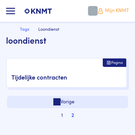
Overslaan
en
KNMT LOGO
Mijn KNMT
naar
de
inhoud
Kruimelpad
gaan
Home
Tags
Loondienst
loondienst
Pagina
Tijdelijke contracten
Paginering
Vorige
Vorige pagina
1
2
Pagina
Pagina