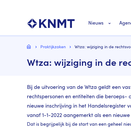
Overslaan
Top
en
navigatie
naar
KNMT LOGO
Hoofdnavigat
de
Nieuws
Agen
inhoud
gaan
Personeel nieuws
Kruimelpad
Home
Praktijkzaken
Wtza: wijziging in de rechts
Wtza: wijziging in de 
Richtlijnen nieuw
Bij de uitvoering van de Wtza geldt een vast
rechtspersonen en entiteiten die beroeps- 
nieuwe inschrijving in het Handelsregiste
vanaf 1-1-2022 aangemerkt als een nieuwe
Dat is begrijpelijk bij de start van een geheel n