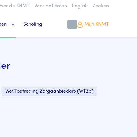
ver de KNMT
Voor patiënten
English
Zoeken
ken
Scholing
Mijn KNMT
k bouwen of verbouwen
der
Wet Toetreding Zorgaanbieders (WTZa)