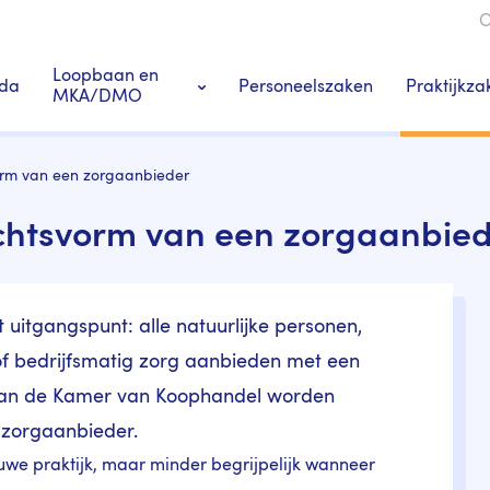
O
ie
Loopbaan en
Praktijkza
da
Personeelszaken
MKA/DMO
Ledenacties en voordeel
Praktij
vorm van een zorgaanbieder
rechtsvorm van een zorgaanbie
s
Tandarts-specialisten
 uitgangspunt: alle natuurlijke personen,
of bedrijfsmatig zorg aanbieden met een
r van de Kamer van Koophandel worden
 zorgaanbieder.
ieuwe praktijk, maar minder begrijpelijk wanneer