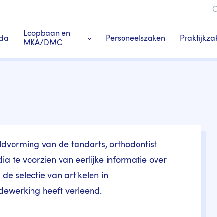
O
ie
Loopbaan en
Praktijkza
da
Personeelszaken
MKA/DMO
Ledenacties en voordeel
Praktij
s
Tandarts-specialisten
dvorming van de tandarts, orthodontist
 te voorzien van eerlijke informatie over
de selectie van artikelen in
ewerking heeft verleend.