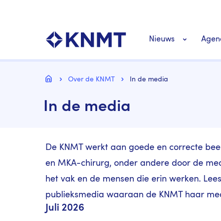
Overslaan
Top
en
navigatie
naar
KNMT LOGO
Hoofdnavigat
de
Nieuws
Agen
inhoud
gaan
Personeel nieuws
Kruimelpad
Home
Over de KNMT
In de media
In de media
Richtlijnen nieuw
De KNMT werkt aan goede en correcte beel
en MKA-chirurg, onder andere door de media
het vak en de mensen die erin werken. Lees 
publieksmedia waaraan de KNMT haar med
Juli 2026