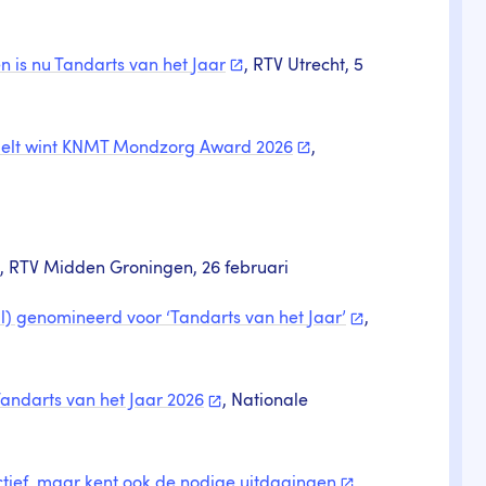
n is nu Tandarts van het
Jaar
, RTV Utrecht, 5
andelt wint KNMT Mondzorg Award
2026
,
, RTV Midden Groningen, 26 februari
) genomineerd voor ‘Tandarts van het
Jaar’
,
Tandarts van het Jaar
2026
, Nationale
ief, maar kent ook de nodige
uitdagingen
,