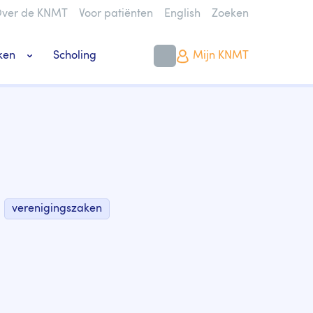
ver de KNMT
Voor patiënten
English
Zoeken
ken
Scholing
Mijn KNMT
k bouwen of verbouwen
verenigingszaken