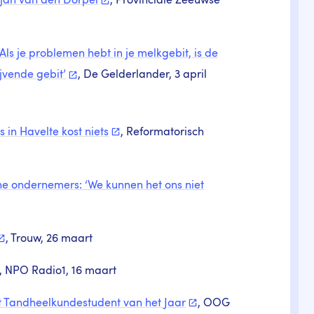
rjan van den
Dorpel
, Provinciale Zeeuwse
Als je problemen hebt in je melkgebit, is de
lijvende
gebit’
, De Gelderlander, 3 april
 in Havelte kost
niets
, Reformatorisch
ne ondernemers: ‘We kunnen het ons niet
, Trouw, 26 maart
, NPO Radio1, 16 maart
ot Tandheelkundestudent van het
Jaar
, OOG