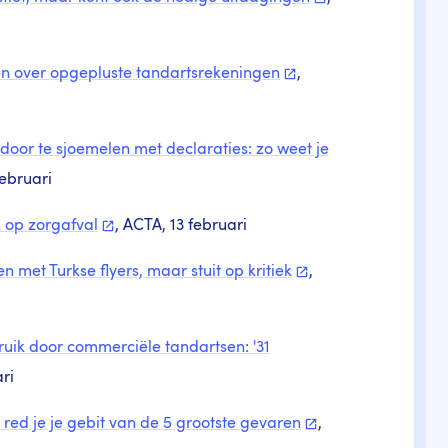
ten over opgepluste
tandartsrekeningen
,
oor te sjoemelen met declaraties: zo weet je
ebruari
k op
zorgafval
, ACTA, 13 februari
n met Turkse flyers, maar stuit op
kritiek
,
uik door commerciële tandartsen: '31
ri
o red je je gebit van de 5 grootste
gevaren
,