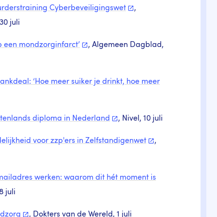
urderstraining
Cyberbeveiligingswet
,
0 juli
op een
mondzorginfarct’
, Algemeen Dagblad,
rankdeal: ‘Hoe meer suiker je drinkt, hoe meer
itenlands diploma in
Nederland
, Nivel, 10 juli
lijkheid voor zzp'ers in
Zelfstandigenwet
,
mailadres werken: waarom dit hét moment is
 juli
dzorg
, Dokters van de Wereld, 1 juli