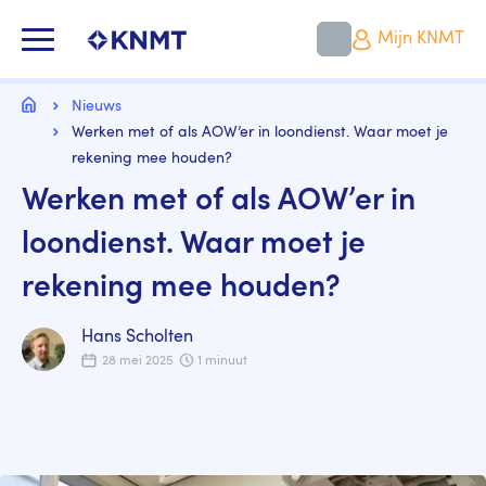
Overslaan
en
KNMT LOGO
Mijn KNMT
naar
de
inhoud
Kruimelpad
gaan
Home
Nieuws
Werken met of als AOW’er in loondienst. Waar moet je
rekening mee houden?
Werken met of als AOW’er in
loondienst. Waar moet je
rekening mee houden?
Hans Scholten
28 mei 2025
1 minuut
Image