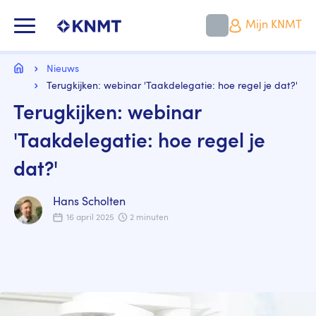
Overslaan
en
KNMT LOGO
Mijn KNMT
naar
de
inhoud
Kruimelpad
gaan
Home
Nieuws
Terugkijken: webinar 'Taakdelegatie: hoe regel je dat?'
Terugkijken: webinar
'Taakdelegatie: hoe regel je
dat?'
Hans Scholten
16 april 2025
2 minuten
Image