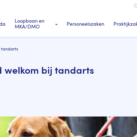
O
ie
Loopbaan en
da
Personeelszaken
Praktijkza
MKA/DMO
Ledenacties en voordeel
 tandarts
s
Tandarts-specialisten
 welkom bij tandarts