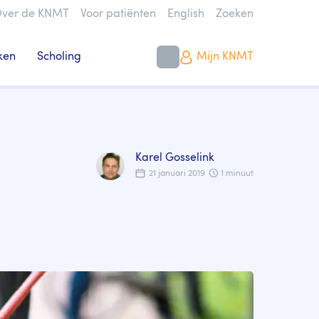
ver de KNMT
Voor patiënten
English
Zoeken
ken
Scholing
Mijn KNMT
Karel Gosselink
21 januari 2019
1 minuut