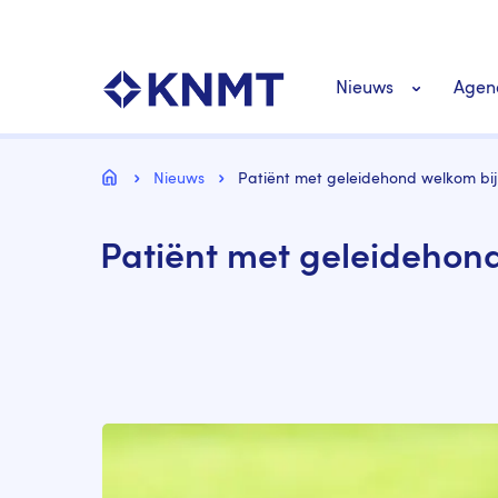
Overslaan
Top
en
navigatie
naar
KNMT LOGO
Hoofdnavigat
de
Nieuws
Agen
inhoud
gaan
Personeel nieuws
Kruimelpad
Home
Nieuws
Patiënt met geleidehond welkom bij
Richtlijnen nieuw
Patiënt met geleidehond
Image