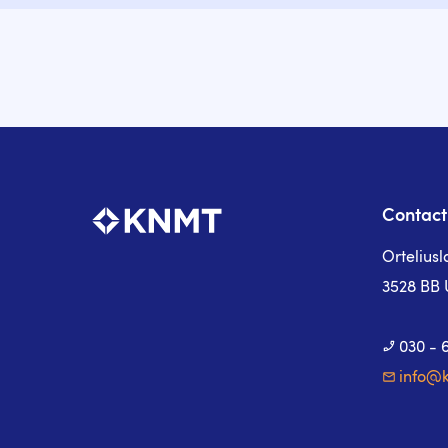
Contact
Ortelius
3528 BB 
030 - 
info@k