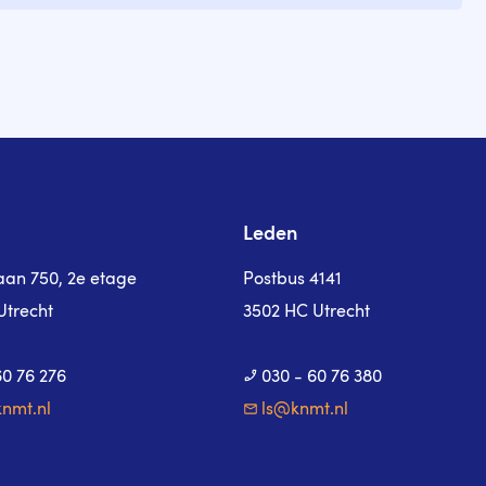
Leden
laan 750, 2e etage
Postbus 4141
Utrecht
3502 HC Utrecht
60 76 276
030 - 60 76 380
nmt.nl
ls@knmt.nl