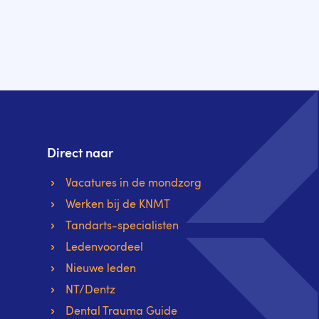
Direct naar
Vacatures in de mondzorg
Werken bij de KNMT
Tandarts-specialisten
Ledenvoordeel
Nieuwe leden
NT/Dentz
Dental Trauma Guide