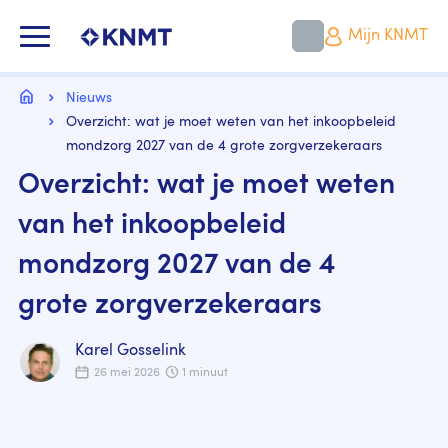
Overslaan
en
KNMT LOGO
Mijn KNMT
naar
de
inhoud
Kruimelpad
gaan
Home
Nieuws
Overzicht: wat je moet weten van het inkoopbeleid
mondzorg 2027 van de 4 grote zorgverzekeraars
Overzicht: wat je moet weten
van het inkoopbeleid
mondzorg 2027 van de 4
grote zorgverzekeraars
Karel Gosselink
26 mei 2026
1 minuut