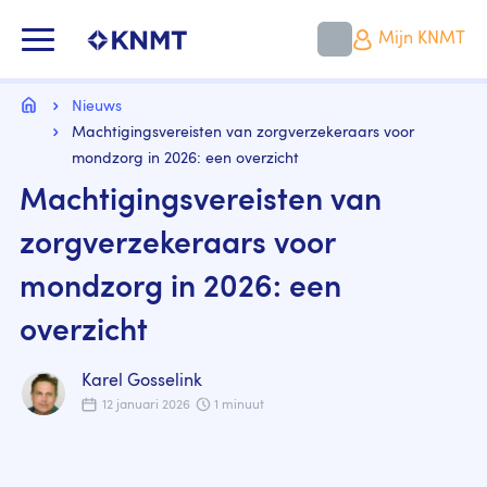
Overslaan
en
KNMT LOGO
Mijn KNMT
naar
de
inhoud
Kruimelpad
gaan
Home
Nieuws
Machtigingsvereisten van zorgverzekeraars voor
mondzorg in 2026: een overzicht
Machtigingsvereisten van
zorgverzekeraars voor
mondzorg in 2026: een
overzicht
Karel Gosselink
12 januari 2026
1 minuut