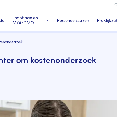
O
ie
Loopbaan en
da
Personeelszaken
Praktijkza
MKA/DMO
Ledenacties en voordeel
stenonderzoek
s
Tandarts-specialisten
hter om kostenonderzoek