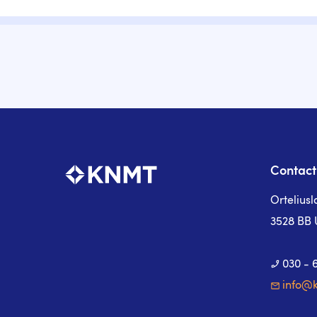
Contact
Ortelius
3528 BB 
030 - 
info@k