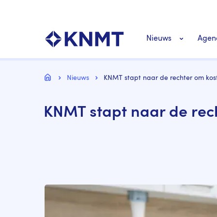
Overslaan
Top
en
navigatie
naar
KNMT LOGO
Hoofdnavigat
de
Nieuws
Agen
inhoud
gaan
Personeel nieuws
Kruimelpad
Home
Nieuws
KNMT stapt naar de rechter om ko
Richtlijnen nieuw
KNMT stapt naar de rec
Image