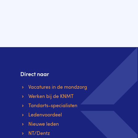
Direct naar
Vacatures in de mondzorg
Werken bij de KNMT
Tandarts-specialisten
Ledenvoordeel
Nieuwe leden
NT/Dentz