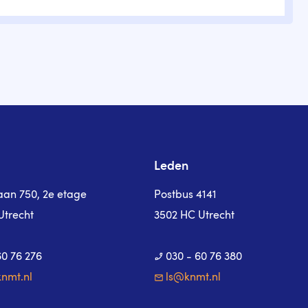
Leden
laan 750, 2e etage
Postbus 4141
Utrecht
3502 HC Utrecht
60 76 276
030 - 60 76 380
nmt.nl
ls@knmt.nl