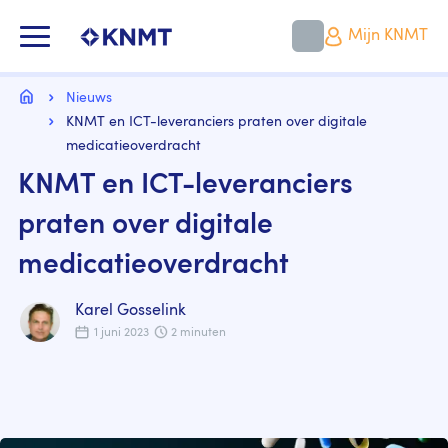
Overslaan
en
KNMT LOGO
Mijn KNMT
naar
de
inhoud
Kruimelpad
gaan
Home
Nieuws
KNMT en ICT-leveranciers praten over digitale
medicatieoverdracht
KNMT en ICT-leveranciers
praten over digitale
medicatieoverdracht
Karel Gosselink
1 juni 2023
2 minuten
Image