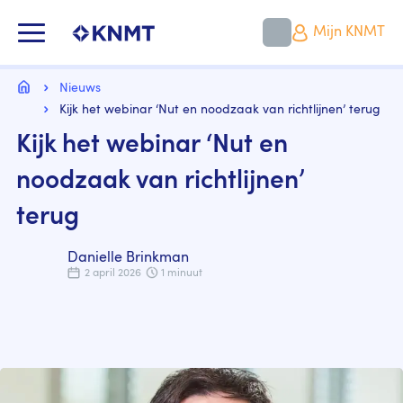
Overslaan
en
KNMT LOGO
Mijn KNMT
naar
de
inhoud
Kruimelpad
gaan
Home
Nieuws
Kijk het webinar ‘Nut en noodzaak van richtlijnen’ terug
Kijk het webinar ‘Nut en
noodzaak van richtlijnen’
terug
Danielle Brinkman
2 april 2026
1 minuut
Image