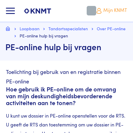
Overslaan
en
KNMT LOGO
Mijn KNMT
naar
de
inhoud
Kruimelpad
gaan
Home
Loopbaan
Tandartsspecialisten
Over PE-online
PE-online hulp bij vragen
PE-online hulp bij vragen
Toelichting bij gebruik van en registratie binnen
PE-online
Hoe gebruik ik PE-online om de omvang
van mijn deskundigheidsbevorderende
activiteiten aan te tonen?
U kunt uw dossier in PE-online openstellen voor de RTS.
U geeft de RTS dan toestemming om uw dossier in PE-