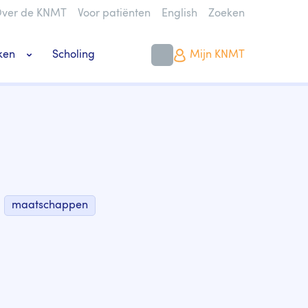
ver de KNMT
Voor patiënten
English
Zoeken
ken
Scholing
Mijn KNMT
k bouwen of verbouwen
maatschappen