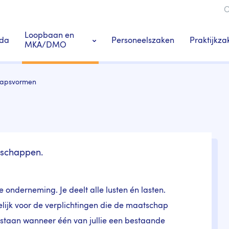
O
ie
Loopbaan en
Praktijkza
da
Personeelszaken
MKA/DMO
Ledenacties en voordeel
Praktij
apsvormen
s
Tandarts-specialisten
tschappen.
onderneming. Je deelt alle lusten én lasten.
lijk voor de verplichtingen die de maatschap
taan wanneer één van jullie een bestaande