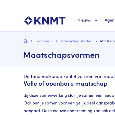
Overslaan
Top
en
navigatie
naar
KNMT LOGO
Hoofdnavigat
de
Nieuws
Agen
inhoud
gaan
Personeel nieuws
Kruimelpad
Home
Loopbaan
Maatschap starten
Maatsch
Maatschapsvormen
Richtlijnen nieuw
De tandheelkunde kent 4 vormen van maa
Volle of openbare maatschap
Bij deze samenwerking start je samen één nieuwe 
Ook ben je samen voor een gelijk deel aansprake
aangaat. Deze nieuwe onderneming kan ook onts