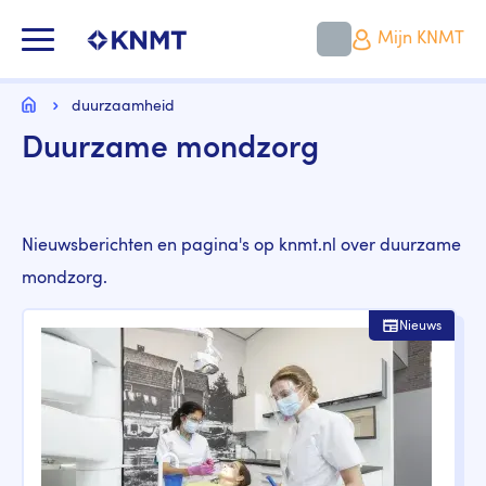
Overslaan
en
KNMT LOGO
Mijn KNMT
naar
de
inhoud
Kruimelpad
gaan
Home
duurzaamheid
Duurzame mondzorg
Nieuwsberichten en pagina's op knmt.nl over duurzame
mondzorg.
Nieuws