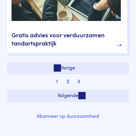
Gratis advies voor verduurzamen
tandartspraktijk
Paginering
Vorige
Vorige pagina
1
2
3
Pagina
Pagina
Pagina
Volgende
Volgende pagina
Abonneer op duurzaamheid