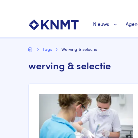
Overslaan
Top
en
navigatie
naar
KNMT LOGO
Hoofdnavigat
de
Nieuws
Agen
inhoud
gaan
Personeel nieuws
Kruimelpad
Home
Tags
Werving & selectie
werving & selectie
Richtlijnen nieuw