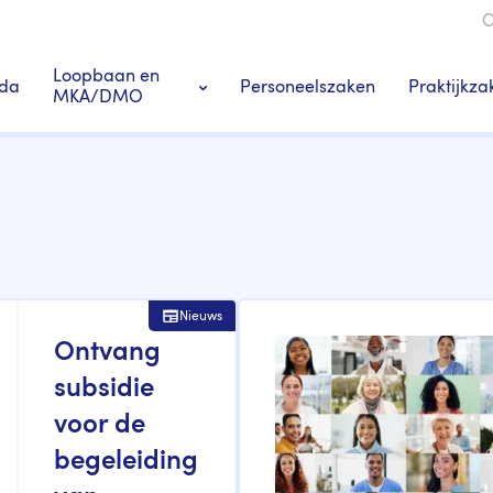
O
ie
Loopbaan en
da
Personeelszaken
Praktijkza
MKA/DMO
Ledenacties en voordeel
s
Tandarts-specialisten
Nieuws
Ontvang
subsidie
voor de
begeleiding