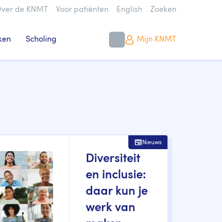
ver de KNMT
Voor patiënten
English
Zoeken
ken
Scholing
Mijn KNMT
Nieuws
Diversiteit
en inclusie:
daar kun je
werk van