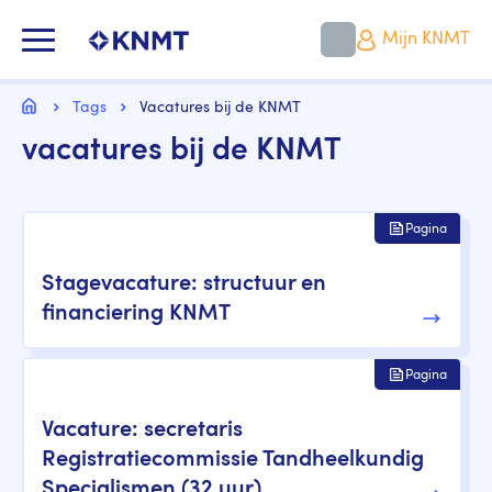
Overslaan
en
KNMT LOGO
Mijn KNMT
naar
de
inhoud
Kruimelpad
gaan
Home
Tags
Vacatures bij de KNMT
vacatures bij de KNMT
Pagina
Stagevacature: structuur en
financiering KNMT
Pagina
Vacature: secretaris
Registratiecommissie Tandheelkundig
Specialismen (32 uur)