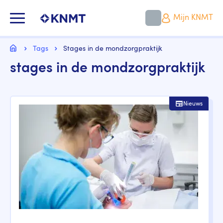
Overslaan
en
KNMT LOGO
Mijn KNMT
naar
de
inhoud
Kruimelpad
gaan
Home
Tags
Stages in de mondzorgpraktijk
stages in de mondzorgpraktijk
Nieuws