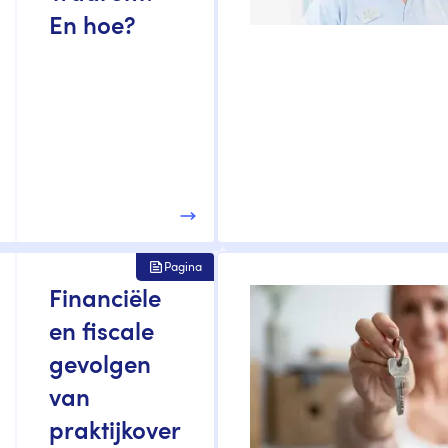
En hoe?
Pagina
Financiële
en fiscale
gevolgen
van
praktijkover