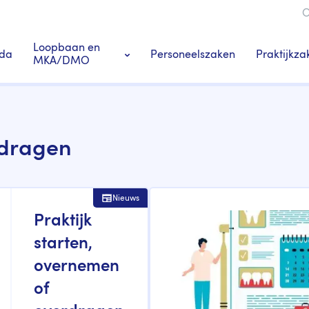
O
ie
Loopbaan en
Praktijkza
da
Personeelszaken
MKA/DMO
Ledenacties en voordeel
Praktij
rdragen
s
Tandarts-specialisten
Nieuws
Praktijk
starten,
overnemen
of