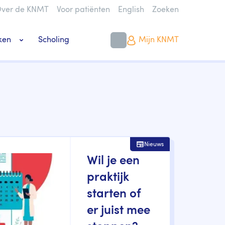
ver de KNMT
Voor patiënten
English
Zoeken
ken
Scholing
Mijn KNMT
k bouwen of verbouwen
Nieuws
Wil je een
praktijk
starten of
er juist mee