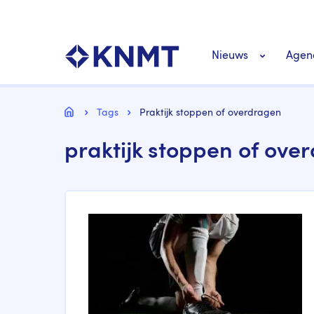
Overslaan
Top
en
navigatie
naar
KNMT LOGO
Hoofdnavigat
de
Nieuws
Agen
inhoud
gaan
Personeel nieuws
Kruimelpad
Home
Tags
Praktijk stoppen of overdragen
praktijk stoppen of ove
Richtlijnen nieuw