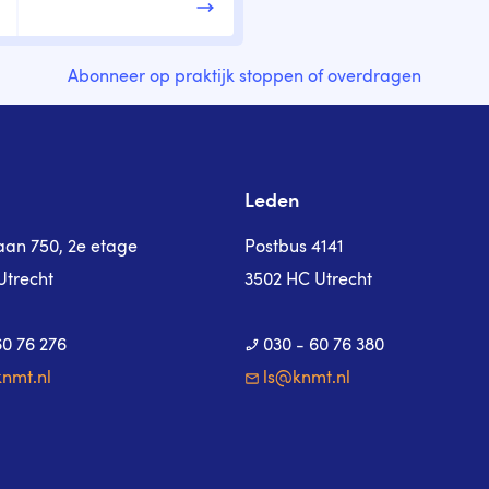
Abonneer op praktijk stoppen of overdragen
Leden
laan 750, 2e etage
Postbus 4141
Utrecht
3502 HC Utrecht
60 76 276
030 - 60 76 380
nmt.nl
ls@knmt.nl