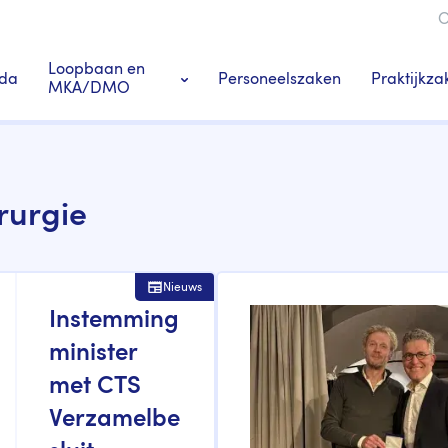
O
ie
Loopbaan en
da
Personeelszaken
Praktijkza
MKA/DMO
Ledenacties en voordeel
rurgie
s
Tandarts-specialisten
Nieuws
Instemming
minister
met CTS
Verzamelbe