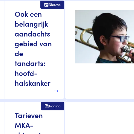
Nieuws
Ook een
belangrijk
aandachts
gebied van
de
tandarts:
hoofd-
halskanker
Pagina
Tarieven
MKA-