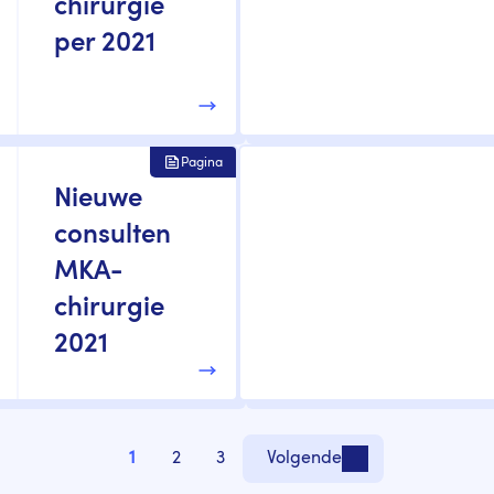
chirurgie
per 2021
Pagina
Nieuwe
consulten
MKA-
chirurgie
2021
1
2
3
Volgende
Volgende pagina
Pagina
Pagina
Pagina