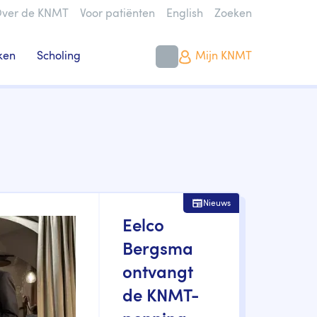
ver de KNMT
Voor patiënten
English
Zoeken
ken
Scholing
Mijn KNMT
Nieuws
Eelco
Bergsma
ontvangt
de KNMT-