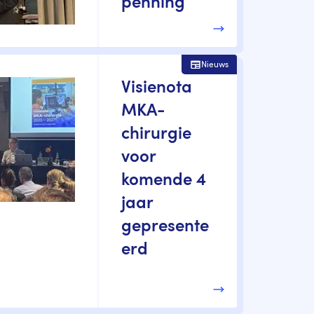
penning
Nieuws
Visienota
MKA-
chirurgie
voor
komende 4
jaar
gepresente
erd