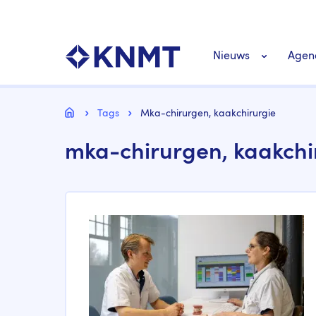
Overslaan
Top
en
navigatie
naar
KNMT LOGO
Hoofdnavigat
de
Nieuws
Agen
inhoud
gaan
Personeel nieuws
Kruimelpad
Home
Tags
Mka-chirurgen, kaakchirurgie
mka-chirurgen, kaakchi
Richtlijnen nieuw