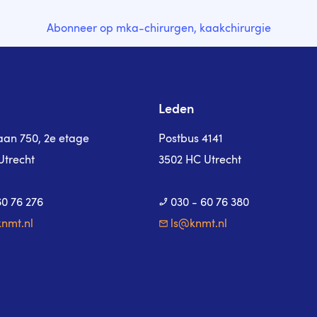
Abonneer op mka-chirurgen, kaakchirurgie
Leden
laan 750, 2e etage
Postbus 4141
Utrecht
3502 HC Utrecht
60 76 276
030 - 60 76 380
nmt.nl
ls@knmt.nl