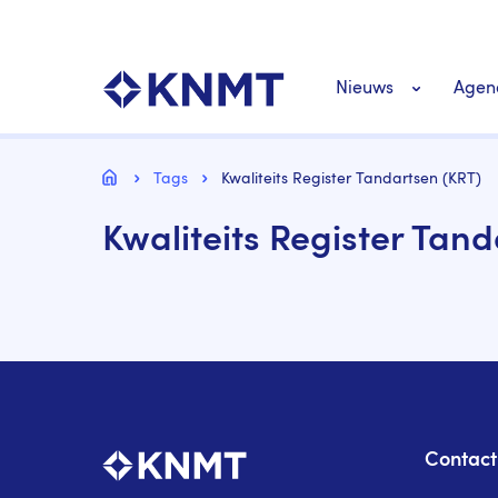
Overslaan
Top
en
navigatie
naar
KNMT LOGO
Hoofdnavigat
de
Nieuws
Agen
inhoud
gaan
Personeel nieuws
Kruimelpad
Home
Tags
Kwaliteits Register Tandartsen (KRT)
Kwaliteits Register Tan
Richtlijnen nieuw
Contact