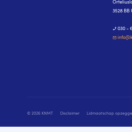
Ortelius
3528 BB 
030 - 
info@k
© 2026 KNMT
Disclaimer
Lidmaatschap opzegg