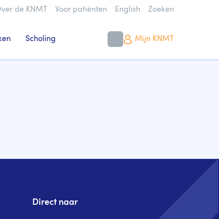
ver de KNMT
Voor patiënten
English
Zoeken
ken
Scholing
Mijn KNMT
Direct naar