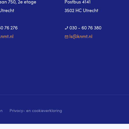
laan 750, 2e etage
Postbus 4141
Utrecht
3502 HC Utrecht
60 76 276
030 - 60 76 380
nmt.nl
ls@knmt.nl
en
Privacy- en cookieverklaring