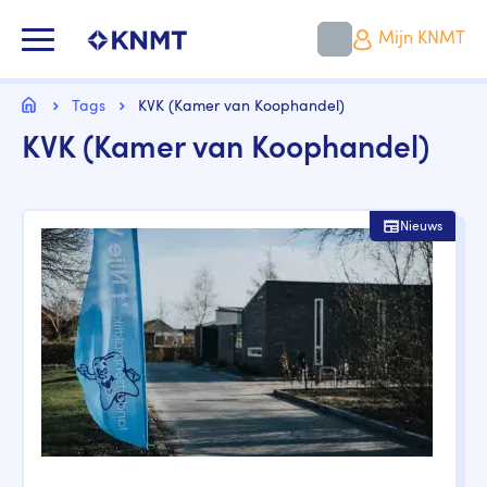
Overslaan
en
KNMT LOGO
Mijn KNMT
naar
de
inhoud
Kruimelpad
gaan
Home
Tags
KVK (Kamer van Koophandel)
KVK (Kamer van Koophandel)
Nieuws