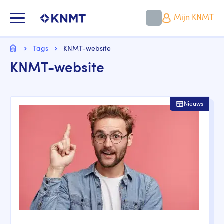
Overslaan
en
KNMT LOGO
Mijn KNMT
naar
de
inhoud
Kruimelpad
gaan
Home
Tags
KNMT-website
KNMT-website
Nieuws