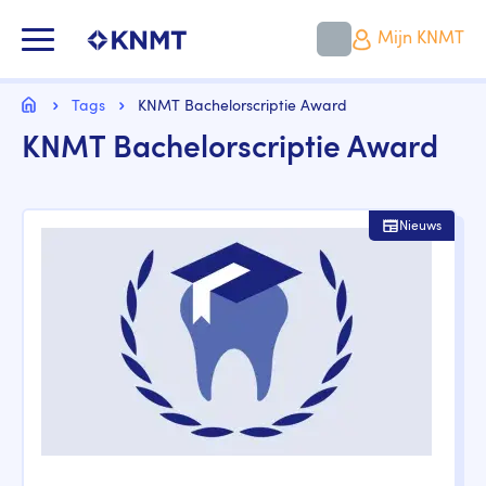
Overslaan
en
KNMT LOGO
Mijn KNMT
naar
de
inhoud
Kruimelpad
gaan
Home
Tags
KNMT Bachelorscriptie Award
KNMT Bachelorscriptie Award
Nieuws