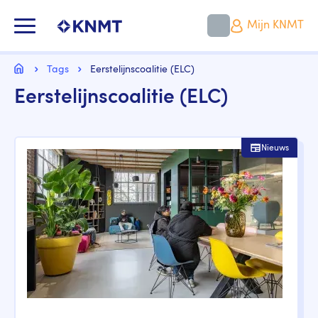
Overslaan
en
KNMT LOGO
Mijn KNMT
naar
de
inhoud
Kruimelpad
gaan
Home
Tags
Eerstelijnscoalitie (ELC)
Eerstelijnscoalitie (ELC)
Nieuws