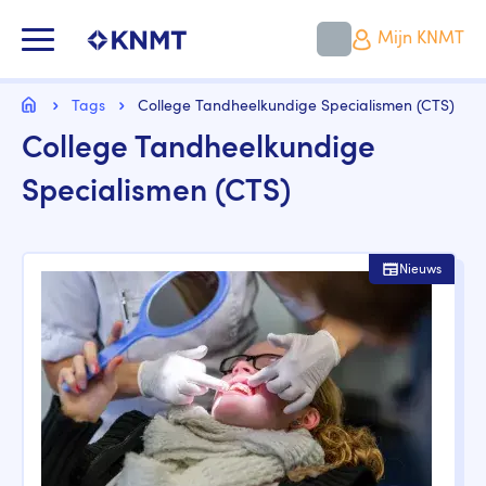
Overslaan
en
KNMT LOGO
Mijn KNMT
naar
de
inhoud
Kruimelpad
gaan
Home
Tags
College Tandheelkundige Specialismen (CTS)
College Tandheelkundige
Specialismen (CTS)
Nieuws