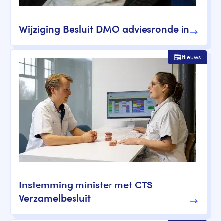
Wijziging Besluit DMO adviesronde in
Nieuws
Instemming minister met CTS
Verzamelbesluit