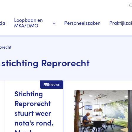
O
ie
Loopbaan en
da
Personeelszaken
Praktijkza
MKA/DMO
Ledenacties en voordeel
orecht
stichting Reprorecht
s
Tandarts-specialisten
Nieuws
Stichting
Reprorecht
stuurt weer
nota's rond.