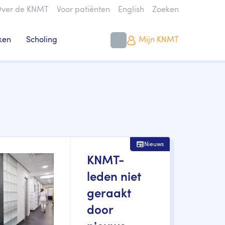
ver de KNMT
Voor patiënten
English
Zoeken
ken
Scholing
Mijn KNMT
Nieuws
KNMT-
leden niet
geraakt
door