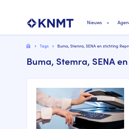
Overslaan
Top
en
navigatie
naar
KNMT LOGO
Hoofdnavigat
de
Nieuws
Agen
inhoud
gaan
Personeel nieuws
Kruimelpad
Home
Tags
Buma, Stemra, SENA en stichting Repr
Buma, Stemra, SENA en 
Richtlijnen nieuw