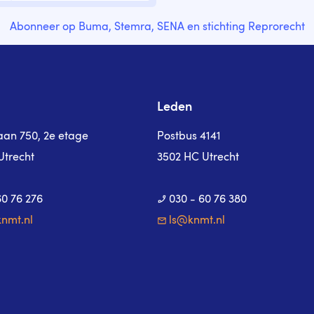
Abonneer op Buma, Stemra, SENA en stichting Reprorecht
Leden
laan 750, 2e etage
Postbus 4141
Utrecht
3502 HC Utrecht
60 76 276
030 - 60 76 380
nmt.nl
ls@knmt.nl