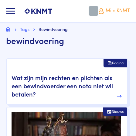
Overslaan
en
KNMT LOGO
Mijn KNMT
naar
de
inhoud
Kruimelpad
gaan
Home
Tags
Bewindvoering
bewindvoering
Pagina
Wat zijn mijn rechten en plichten als
een bewindvoerder een nota niet wil
betalen?
Nieuws