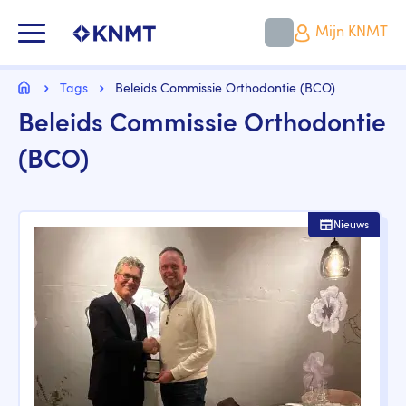
Overslaan
en
KNMT LOGO
Mijn KNMT
naar
de
inhoud
Kruimelpad
gaan
Home
Tags
Beleids Commissie Orthodontie (BCO)
Beleids Commissie Orthodontie
(BCO)
Nieuws