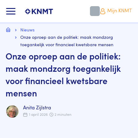
Overslaan
en
KNMT LOGO
Mijn KNMT
naar
de
inhoud
Kruimelpad
gaan
Home
Nieuws
Onze oproep aan de politiek: maak mondzorg
toegankelijk voor financieel kwetsbare mensen
Onze oproep aan de politiek:
maak mondzorg toegankelijk
voor financieel kwetsbare
mensen
Anita Zijlstra
1 april 2026
2 minuten