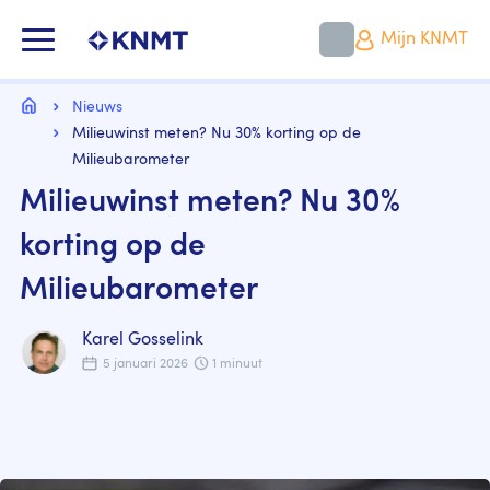
Overslaan
en
KNMT LOGO
Mijn KNMT
naar
de
inhoud
Kruimelpad
gaan
Home
Nieuws
Milieuwinst meten? Nu 30% korting op de
Milieubarometer
Milieuwinst meten? Nu 30%
korting op de
Milieubarometer
Karel Gosselink
5 januari 2026
1 minuut
Image