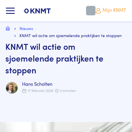
Overslaan
en
KNMT LOGO
Mijn KNMT
naar
de
inhoud
Kruimelpad
gaan
Home
Nieuws
KNMT wil actie om sjoemelende praktijken te stoppen
KNMT wil actie om
sjoemelende praktijken te
stoppen
Hans Scholten
17 februari 2026
3 minuten
Image