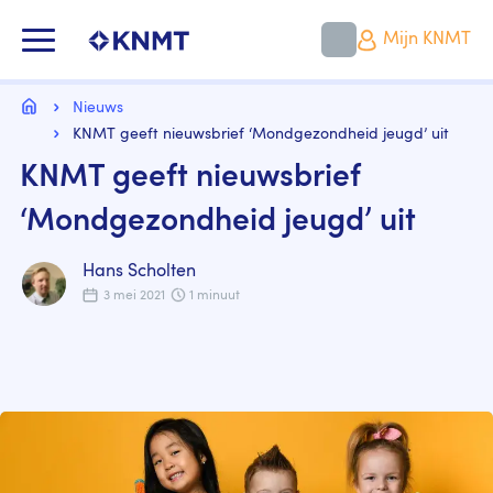
Overslaan
en
KNMT LOGO
Mijn KNMT
naar
de
inhoud
Kruimelpad
gaan
Home
Nieuws
KNMT geeft nieuwsbrief ‘Mondgezondheid jeugd’ uit
KNMT geeft nieuwsbrief
‘Mondgezondheid jeugd’ uit
Hans Scholten
3 mei 2021
1 minuut
Image