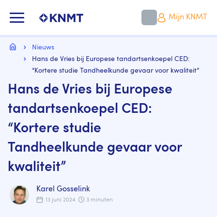
Overslaan
en
KNMT LOGO
Mijn KNMT
naar
de
inhoud
Kruimelpad
gaan
Home
Nieuws
Hans de Vries bij Europese tandartsenkoepel CED:
“Kortere studie Tandheelkunde gevaar voor kwaliteit”
Hans de Vries bij Europese
tandartsenkoepel CED:
“Kortere studie
Tandheelkunde gevaar voor
kwaliteit”
Karel Gosselink
13 juni 2024
3 minuten