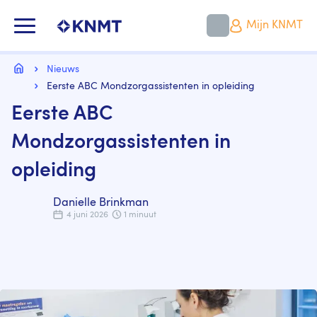
Overslaan
en
KNMT LOGO
Mijn KNMT
naar
de
inhoud
Kruimelpad
gaan
Home
Nieuws
Eerste ABC Mondzorgassistenten in opleiding
Eerste ABC
Mondzorgassistenten in
opleiding
Danielle Brinkman
4 juni 2026
1 minuut
Image