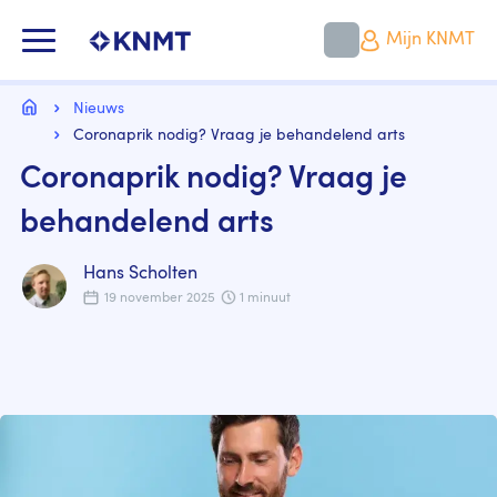
Overslaan
en
KNMT LOGO
Mijn KNMT
naar
de
inhoud
Kruimelpad
gaan
Home
Nieuws
Coronaprik nodig? Vraag je behandelend arts
Coronaprik nodig? Vraag je
behandelend arts
Hans Scholten
19 november 2025
1 minuut
Image