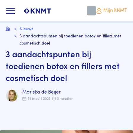
Overslaan
en
KNMT LOGO
Mijn KNMT
naar
de
inhoud
Kruimelpad
gaan
Home
Nieuws
3 aandachtspunten bij toedienen botox en fillers met
cosmetisch doel
3 aandachtspunten bij
toedienen botox en fillers met
cosmetisch doel
Mariska de Beijer
14 maart 2023
3 minuten
Image